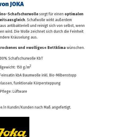
von JOKA
ino-Schafschurwolle
sorgt für einen
optimalen
eitsausgleich
. Schafwolle wirkt außerdem
aus antibakteriell und reinigt sich von selbst, wenn
en wird. Die Wolle zeichnet sich durch die Feinheit
ndere Kräuselung aus.
trockenes und »wolliges« Bettklima
wünschen.
 100% Schafschurwolle KbT
2
llgewicht: 150 g/m
einsatin kbA Baumwolle inkl. Bio-Milbenstopp
elassen, funktionale Körpersteppung
Pflege: Lüftware
ede/n Kundin/Kunden nach Maß angefertigt.