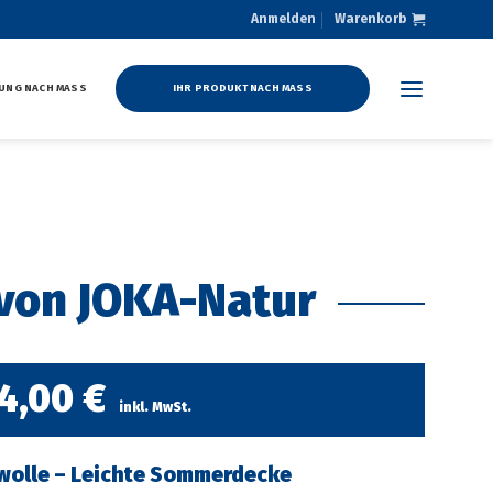
Anmelden
Warenkorb
UNG NACH MASS
IHR PRODUKT NACH MASS
von JOKA-Natur
4,00
€
inkl. MwSt.
wolle – Leichte Sommerdecke