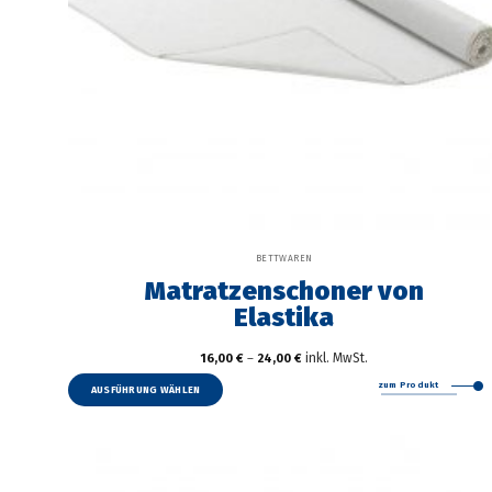
BETTWAREN
Matratzenschoner von
Elastika
inkl. MwSt.
16,00
€
–
24,00
€
Dieses
zum Produkt
Produkt
AUSFÜHRUNG WÄHLEN
weist
mehrere
Varianten
auf.
Die