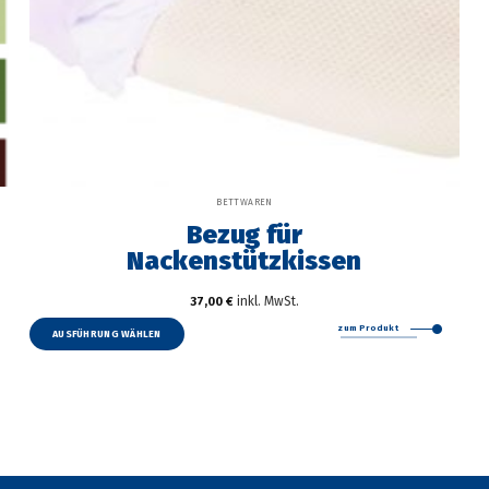
BETTWAREN
Bezug für
Nackenstützkissen
inkl. MwSt.
37,00
€
Dieses
zum Produkt
Produkt
AUSFÜHRUNG WÄHLEN
weist
mehrere
Varianten
auf.
Die
Optionen
können
auf