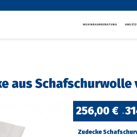
WOHNRAUMBERATUNG
UMSETZ
e aus Schafschurwolle 
256,00
€
31
–
Zudecke Schafschur