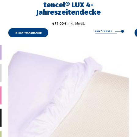
tencel® LUX 4-
Jahreszeitendecke
inkl. MwSt.
471,00
€
zum Produkt
IN DEN WARENKORB