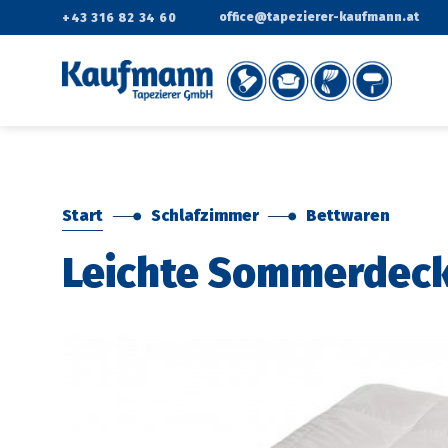
Zum
office@tapezierer-kaufmann.at
+43 316 82 34 60
Inhalt
springen
Start
Schlafzimmer
Bettwaren
Leichte Sommerdeck