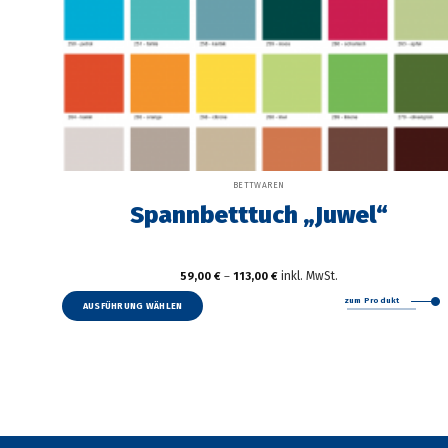
BETTWAREN
Spannbetttuch „Juwel“
inkl. MwSt.
59,00
€
–
113,00
€
Dieses
zum Produkt
Produkt
AUSFÜHRUNG WÄHLEN
weist
mehrere
Varianten
auf.
Die
Optionen
können
auf