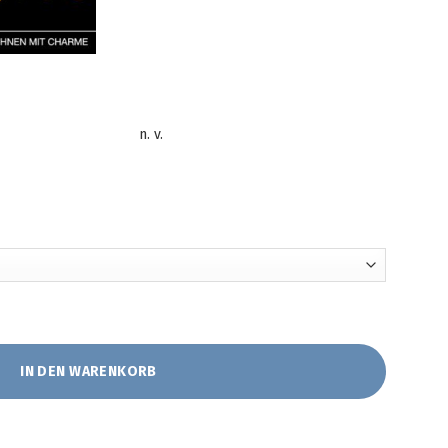
n. v.
Schafschurwolle von JOKA-Natur Menge
IN DEN WARENKORB