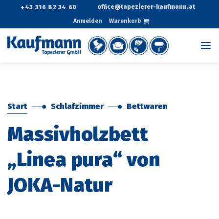
Zum
office@tapezierer-kaufmann.at
+43 316 82 34 60
Inhalt
Anmelden
Warenkorb
springen
Start
Schlafzimmer
Bettwaren
Massivholzbett
„Linea pura“ von
JOKA-Natur