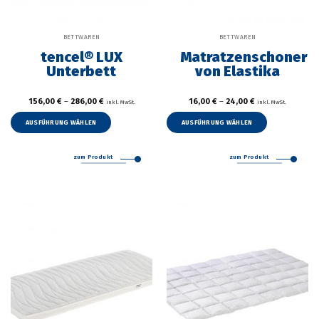
BETTWAREN
BETTWAREN
tencel® LUX
Matratzenschoner
Unterbett
von Elastika
156,00
€
–
286,00
€
16,00
€
–
24,00
€
inkl. MwSt.
inkl. MwSt.
Dieses
Dieses
Produkt
Produkt
AUSFÜHRUNG WÄHLEN
AUSFÜHRUNG WÄHLEN
weist
weist
mehrere
mehrer
zum Produkt
zum Produkt
Varianten
Variant
auf.
auf.
Die
Die
Optionen
Option
können
können
auf
auf
der
der
Produktseite
Produkt
gewählt
gewählt
werden
werden