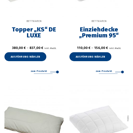
BETTWAREN
BETTWAREN
Topper „KS“ DE
Einziehdecke
LUXE
„Premium 95“
380,00
€
–
837,00
€
110,00
€
–
156,00
€
inkl. MwSt.
inkl. MwSt.
Dieses
Dieses
Produkt
Produkt
AUSFÜHRUNG WÄHLEN
AUSFÜHRUNG WÄHLEN
weist
weist
mehrere
mehrer
zum Produkt
zum Produkt
Varianten
Variant
auf.
auf.
Die
Die
Optionen
Option
können
können
auf
auf
der
der
Produktseite
Produkt
gewählt
gewählt
werden
werden