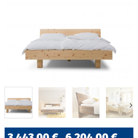
3.443,00
€
6.204,00
€