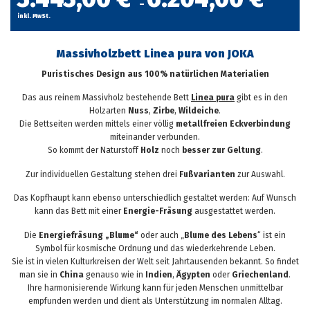
–
inkl. MwSt.
Massivholzbett Linea pura von JOKA
Puristisches Design aus 100% natürlichen Materialien
Das aus reinem Massivholz bestehende Bett
Linea pura
gibt es in den
Holzarten
Nuss
,
Zirbe
,
Wildeiche
.
Die Bettseiten werden mittels einer völlig
metallfreien Eckverbindung
miteinander verbunden.
So kommt der Naturstoff
Holz
noch
besser zur Geltung
.
Zur individuellen Gestaltung stehen drei
Fußvarianten
zur Auswahl.
Das Kopfhaupt kann ebenso unterschiedlich gestaltet werden: Auf Wunsch
kann das Bett mit einer
Energie-Fräsung
ausgestattet werden.
Die
Energiefräsung „Blume“
oder auch „
Blume des Lebens
“ ist ein
Symbol für kosmische Ordnung und das wiederkehrende Leben.
Sie ist in vielen Kulturkreisen der Welt seit Jahrtausenden bekannt. So findet
man sie in
China
genauso wie in
Indien
,
Ägypten
oder
Griechenland
.
Ihre harmonisierende Wirkung kann für jeden Menschen unmittelbar
empfunden werden und dient als Unterstützung im normalen Alltag.