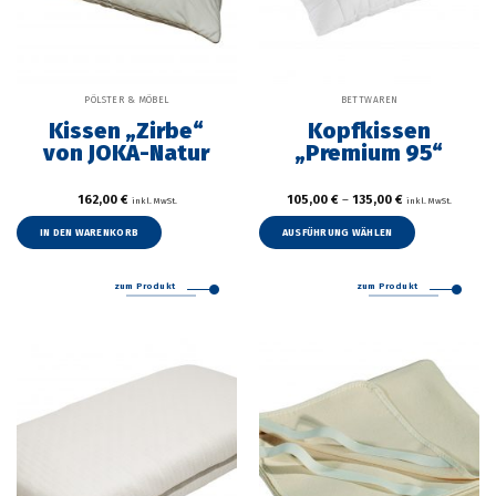
PÖLSTER & MÖBEL
BETTWAREN
Kissen „Zirbe“
Kopfkissen
von JOKA-Natur
„Premium 95“
162,00
€
105,00
€
–
135,00
€
inkl. MwSt.
inkl. MwSt.
Dieses
Produkt
IN DEN WARENKORB
AUSFÜHRUNG WÄHLEN
weist
mehrer
zum Produkt
zum Produkt
Variant
auf.
Die
Option
können
auf
der
Produkt
gewählt
werden