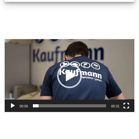
Video-
Player
00:00
00:31