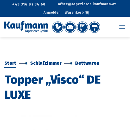
Zum
office@tapezierer-kaufmann.at
+43 316 82 34 60
Inhalt
Anmelden
Warenkorb
springen
Start
Schlafzimmer
Bettwaren
Topper „Visco“ DE
LUXE