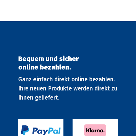
können
können
auf
auf
der
der
Produktseite
Produkt
gewählt
gewählt
werden
werden
Bequem und sicher
online bezahlen.
Ganz einfach direkt online bezahlen.
Ihre neuen Produkte werden direkt zu
Ihnen geliefert.