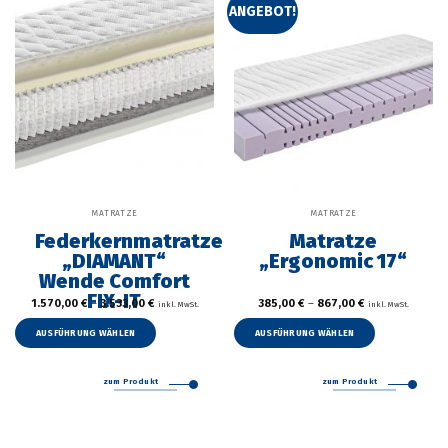
auf
auf
ANGEBOT!
der
der
Produktseite
Produkt
gewählt
gewählt
werden
werden
MATRATZE
MATRATZE
Federkernmatratze
Matratze
„DIAMANT“
„Ergonomic 17“
Wende Comfort
FIX-IT
1.570,00
€
–
3.533,00
€
385,00
€
–
867,00
€
inkl. MwSt.
inkl. MwSt.
Dieses
Dieses
Produkt
Produkt
AUSFÜHRUNG WÄHLEN
AUSFÜHRUNG WÄHLEN
weist
weist
mehrere
mehrer
zum Produkt
zum Produkt
Varianten
Variant
auf.
auf.
Die
Die
Optionen
Option