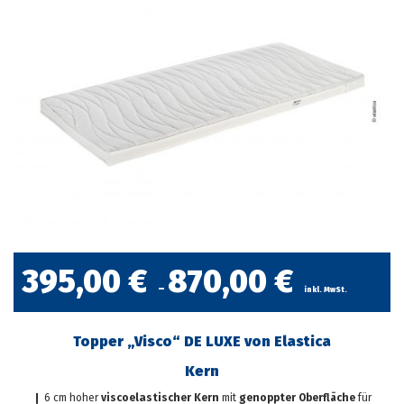
395,00
€
870,00
€
–
inkl. MwSt.
Topper „Visco“ DE LUXE von Elastica
Kern
❙ 6 cm hoher
viscoelastischer Kern
mit
genoppter Oberfläche
für