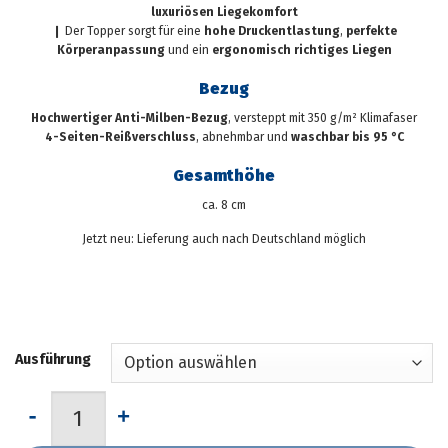
luxuriösen Liegekomfort
❙ Der Topper sorgt für eine
hohe Druckentlastung
,
perfekte
Körperanpassung
und ein
ergonomisch richtiges Liegen
Bezug
Hochwertiger Anti-Milben-Bezug
, versteppt mit 350 g/m² Klimafaser
4-Seiten-Reißverschluss
, abnehmbar und
waschbar bis 95 °C
Gesamthöhe
ca. 8 cm
Jetzt neu: Lieferung auch nach Deutschland möglich
Ausführung
Topper "Visco" DE LUXE Menge