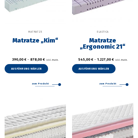
MATRATZE
ELASTICA
Matratze „Kim“
Matratze
„Ergonomic 21“
390,00
€
–
878,00
€
545,00
€
–
1.227,00
€
inkl. MwSt.
inkl. MwSt.
Dieses
Dieses
Produkt
Produkt
AUSFÜHRUNG WÄHLEN
AUSFÜHRUNG WÄHLEN
weist
weist
mehrere
mehrer
zum Produkt
zum Produkt
Varianten
Variant
auf.
auf.
Die
Die
Optionen
Option
können
können
auf
auf
der
der
Produktseite
Produkt
gewählt
gewählt
werden
werden