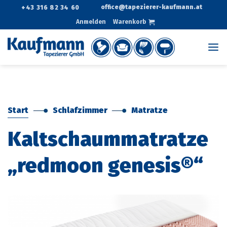
Zum
office@tapezierer-kaufmann.at
+43 316 82 34 60
Inhalt
Anmelden
Warenkorb
springen
Start
Schlafzimmer
Matratze
Kaltschaummatratze
„redmoon genesis®“