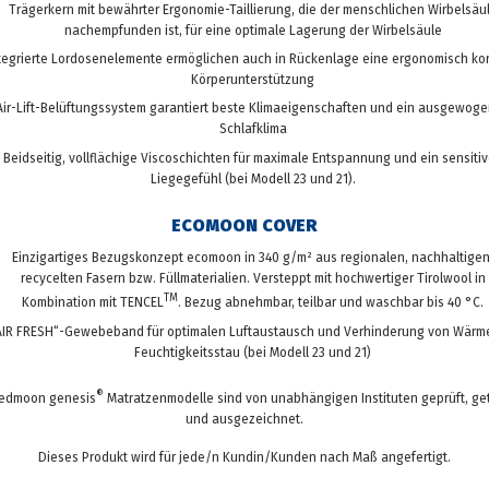
Trägerkern mit bewährter Ergonomie-Taillierung, die der menschlichen Wirbelsäu
nachempfunden ist, für eine optimale Lagerung der Wirbelsäule
tegrierte Lordosenelemente ermöglichen auch in Rückenlage eine ergonomisch kor
Körperunterstützung
Air-Lift-Belüftungssystem garantiert beste Klimaeigenschaften und ein ausgewog
Schlafklima
Beidseitig, vollflächige Viscoschichten für maximale Entspannung und ein sensiti
Liegegefühl (bei Modell 23 und 21).
ECOMOON COVER
Einzigartiges Bezugskonzept ecomoon in 340 g/m² aus regionalen, nachhaltigen
recycelten Fasern bzw. Füllmaterialien. Versteppt mit hochwertiger Tirolwool in
TM
Kombination mit TENCEL
. Bezug abnehmbar, teilbar und waschbar bis 40 °C.
AIR FRESH“-Gewebeband für optimalen Luftaustausch und Verhinderung von Wär
Feuchtigkeitsstau (bei Modell 23 und 21)
®
redmoon genesis
Matratzenmodelle sind von unabhängigen Instituten geprüft, ge
und ausgezeichnet.
Dieses Produkt wird für jede/n Kundin/Kunden nach Maß angefertigt.