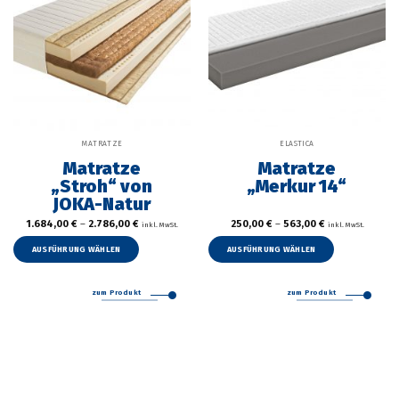
gewählt
gewählt
werden
werden
MATRATZE
ELASTICA
Matratze
Matratze
„Stroh“ von
„Merkur 14“
JOKA-Natur
1.684,00
€
–
2.786,00
€
250,00
€
–
563,00
€
inkl. MwSt.
inkl. MwSt.
Dieses
Dieses
Produkt
Produkt
AUSFÜHRUNG WÄHLEN
AUSFÜHRUNG WÄHLEN
weist
weist
mehrere
mehrer
zum Produkt
zum Produkt
Varianten
Variant
auf.
auf.
Die
Die
Optionen
Option
können
können
auf
auf
der
der