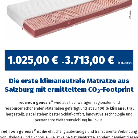
1.025,00
€
3.713,00
€
–
inkl. MwSt.
Die erste klimaneutrale Matratze aus
Salzburg mit ermitteltem CO
-Footprint
2
®
redmoon genesis
wird aus hochwertigen, regionalen und
ressourcenschonenden Materialien gefertigt und ist zu
100 % klimaneutral
hergestellt. Dabei stehen bester Schlafkomfort, innovative Technologie und
permanente Weiterentwicklung im Fokus.
®
redmoon genesis
ist die ehrliche, glaubwürdige und transparente Verbindung
von Ökologie und Ökonomie. Sie ist keine Naturmatratze, sondern definiert diesen