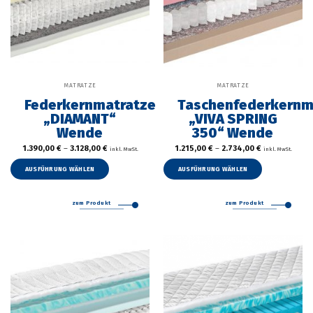
MATRATZE
MATRATZE
Federkernmatratze
Taschenfederkernm
„DIAMANT“
„VIVA SPRING
Wende
350“ Wende
1.390,00
€
–
3.128,00
€
1.215,00
€
–
2.734,00
€
inkl. MwSt.
inkl. MwSt.
Dieses
Dieses
Produkt
Produkt
AUSFÜHRUNG WÄHLEN
AUSFÜHRUNG WÄHLEN
weist
weist
mehrere
mehrer
zum Produkt
zum Produkt
Varianten
Variant
auf.
auf.
Die
Die
Optionen
Option
können
können
auf
auf
der
der
Produktseite
Produkt
gewählt
gewählt
werden
werden