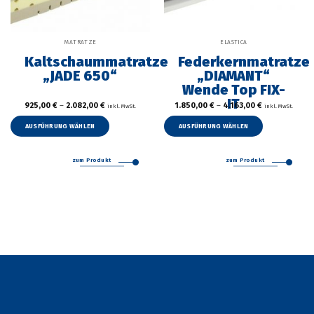
MATRATZE
ELASTICA
Kaltschaummatratze
Federkernmatratze
„JADE 650“
„DIAMANT“
Wende Top FIX-
IT
925,00
€
–
2.082,00
€
1.850,00
€
–
4.163,00
€
inkl. MwSt.
inkl. MwSt.
Dieses
Dieses
Produkt
Produkt
AUSFÜHRUNG WÄHLEN
AUSFÜHRUNG WÄHLEN
weist
weist
mehrere
mehrer
zum Produkt
zum Produkt
Varianten
Variant
auf.
auf.
Die
Die
Optionen
Option
können
können
auf
auf
der
der
Produktseite
Produkt
gewählt
gewählt
werden
werden