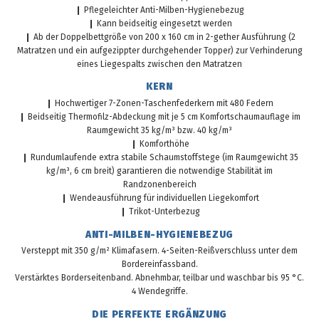
❙ Pflegeleichter Anti-Milben-Hygienebezug
❙ Kann beidseitig eingesetzt werden
❙ Ab der Doppelbettgröße von 200 x 160 cm in 2-gether Ausführung (2
Matratzen und ein aufgezippter durchgehender Topper) zur Verhinderung
eines Liegespalts zwischen den Matratzen
KERN
❙ Hochwertiger 7-Zonen-Taschenfederkern mit 480 Federn
❙ Beidseitig Thermofilz-Abdeckung mit je 5 cm Komfortschaumauflage im
Raumgewicht 35 kg/m³ bzw. 40 kg/m³
❙ Komforthöhe
❙ Rundumlaufende extra stabile Schaumstoffstege (im Raumgewicht 35
kg/m³, 6 cm breit) garantieren die notwendige Stabilität im
Randzonenbereich
❙ Wendeausführung für individuellen Liegekomfort
❙ Trikot-Unterbezug
ANTI-MILBEN-HYGIENEBEZUG
Versteppt mit 350 g/m² Klimafasern. 4-Seiten-Reißverschluss unter dem
Bordereinfassband.
Verstärktes Borderseitenband. Abnehmbar, teilbar und waschbar bis 95 °C.
4 Wendegriffe.
DIE PERFEKTE ERGÄNZUNG