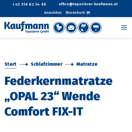
Zum
office@tapezierer-kaufmann.at
+43 316 82 34 60
Inhalt
Anmelden
Warenkorb
springen
Start
Schlafzimmer
Matratze
Federkernmatratze
„OPAL 23“ Wende
Comfort FIX-IT