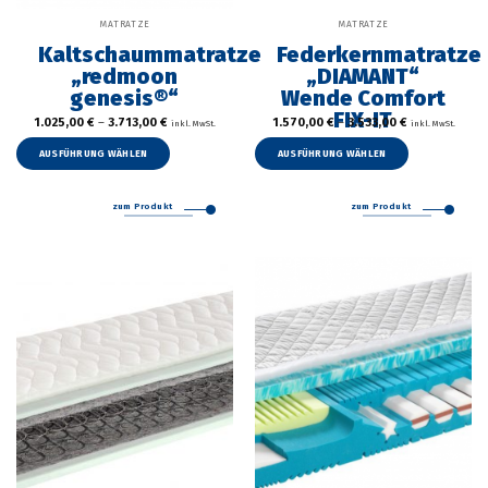
MATRATZE
MATRATZE
Kaltschaummatratze
Federkernmatratze
„redmoon
„DIAMANT“
genesis®“
Wende Comfort
FIX-IT
1.025,00
€
–
3.713,00
€
1.570,00
€
–
3.533,00
€
inkl. MwSt.
inkl. MwSt.
Dieses
Dieses
Produkt
Produkt
AUSFÜHRUNG WÄHLEN
AUSFÜHRUNG WÄHLEN
weist
weist
mehrere
mehrer
zum Produkt
zum Produkt
Varianten
Variant
auf.
auf.
Die
Die
Optionen
Option
können
können
auf
auf
der
der
Produktseite
Produkt
gewählt
gewählt
werden
werden