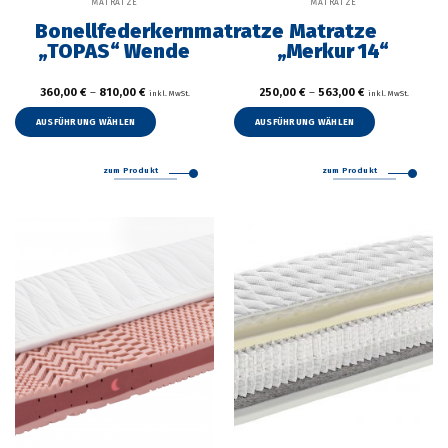
MATRATZE
MATRATZE
Bonellfederkernmatratze
Matratze
„TOPAS“ Wende
„Merkur 14“
360,00
€
–
810,00
€
250,00
€
–
563,00
€
inkl. MwSt.
inkl. MwSt.
Dieses
Dieses
Produkt
Produkt
AUSFÜHRUNG WÄHLEN
AUSFÜHRUNG WÄHLEN
weist
weist
mehrere
mehrer
zum Produkt
zum Produkt
Varianten
Variant
auf.
auf.
Die
Die
Optionen
Option
können
können
auf
auf
der
der
Produktseite
Produkt
gewählt
gewählt
werden
werden