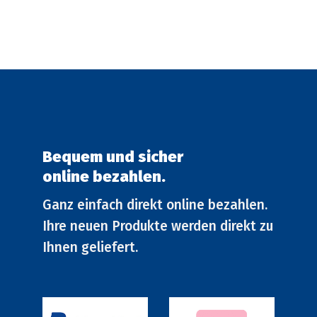
Optionen
Option
können
können
auf
auf
der
der
Produktseite
Produkt
gewählt
gewählt
werden
werden
Bequem und sicher
online bezahlen.
Ganz einfach direkt online bezahlen.
Ihre neuen Produkte werden direkt zu
Ihnen geliefert.