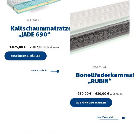
auf
auf
der
der
Produktseite
Produkt
gewählt
gewählt
MATRATZE
werden
werden
Kaltschaummatratze
„JADE 690“
1.025,00
€
–
2.307,00
€
inkl. MwSt.
Dieses
Produkt
AUSFÜHRUNG WÄHLEN
weist
mehrere
MATRATZE
zum Produkt
Varianten
Bonellfederkernma
auf.
„RUBIN“
Die
Optionen
können
280,00
€
–
630,00
€
inkl. MwSt.
auf
Dieses
der
Produkt
AUSFÜHRUNG WÄHLEN
Produktseite
weist
gewählt
mehrer
werden
zum Produkt
Variant
auf.
Die
Option