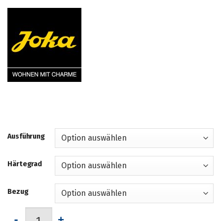
Ausführung
Härtegrad
Bezug
Matratze "Stroh" von JOKA-Natur Menge