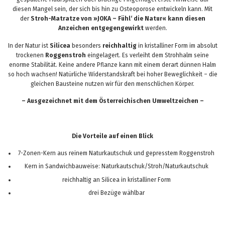
diesen Mangel sein, der sich bis hin zu Osteoporose entwickeln kann. Mit
der
Stroh-Matratze von »JOKA – Fühl‘ die Natur« kann diesen
Anzeichen entgegengewirkt
werden.
In der Natur ist
Silicea
besonders
reichhaltig
in kristalliner Form im absolut
trockenen
Roggenstroh
eingelagert. Es verleiht dem Strohhalm seine
enorme Stabilität. Keine andere Pflanze kann mit einem derart dünnen Halm
so hoch wachsen! Natürliche Widerstandskraft bei hoher Beweglichkeit – die
gleichen Bausteine nutzen wir für den menschlichen Körper.
– Ausgezeichnet mit dem Österreichischen Umweltzeichen –
Die Vorteile auf einen Blick
7-Zonen-Kern aus reinem Naturkautschuk und gepresstem Roggenstroh
Kern in Sandwichbauweise: Naturkautschuk/Stroh/Naturkautschuk
reichhaltig an Silicea in kristalliner Form
drei Bezüge wählbar