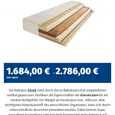
1.684,00
€
2.786,00
€
–
inkl. MwSt.
Die Matratze
Stroh
nutzt durch den in Naturkautschuk eingebetteten
vertikal gepressten Strohkern die Eigenschaften der
Kieselsäure
für ein
rundum Wohlgefühl: Der Mangel an Kieselsäure bzw. »Silicea«, dem
wichtigsten Körperbaustoff des menschlichen Organismus, kann sich durch
unterschiedliche Anzeichen bemerkbar machen. Dabei können bspw.
gespaltene Haarspitzen oder brüchige Fingernägel erste Hinweise auf