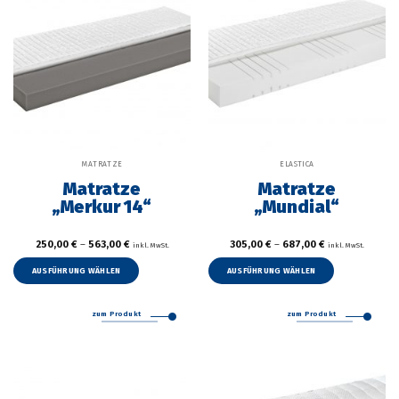
MATRATZE
ELASTICA
Matratze
Matratze
„Merkur 14“
„Mundial“
250,00
€
–
563,00
€
305,00
€
–
687,00
€
inkl. MwSt.
inkl. MwSt.
Dieses
Dieses
Produkt
Produkt
AUSFÜHRUNG WÄHLEN
AUSFÜHRUNG WÄHLEN
weist
weist
mehrere
mehrer
zum Produkt
zum Produkt
Varianten
Variant
auf.
auf.
Die
Die
Optionen
Option
können
können
auf
auf