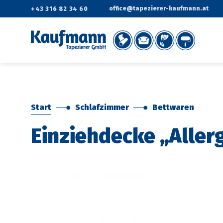
Zum
office@tapezierer-kaufmann.at
+43 316 82 34 60
Inhalt
springen
Start
Schlafzimmer
Bettwaren
Einziehdecke „Allerg