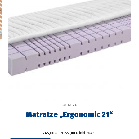
werden
MATRATZE
Matratze „Ergonomic 21“
inkl. MwSt.
545,00
€
–
1.227,00
€
Dieses