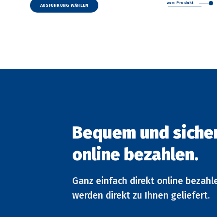
zum Produkt
Produkt
AUSFÜHRUNG WÄHLEN
weist
mehrere
Varianten
auf.
Die
Optionen
können
auf
der
Produktseite
gewählt
werden
Bequem und siche
online bezahlen.
Ganz einfach direkt online bezahl
werden direkt zu Ihnen geliefert.