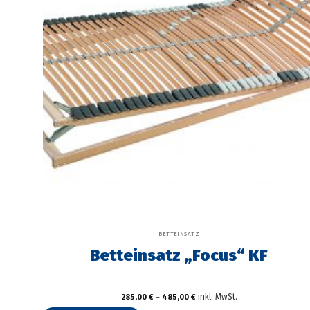
werden
BETTEINSATZ
Betteinsatz „Focus“ KF
inkl. MwSt.
285,00
€
–
485,00
€
Dieses