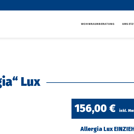
WOHNRAUMBERATUNG
UMSETZ
ia“ Lux
156,00
€
inkl. Mw
Allergia Lux EINZI