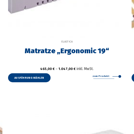
ELASTICA
Matratze „Ergonomic 19“
inkl. MwSt.
465,00
€
–
1.047,00
€
Dieses
zum Produkt
Produkt
AUSFÜHRUNG WÄHLEN
weist
mehrere
Varianten
auf.
Die
Optionen
können
auf
der
Produktseite
gewählt