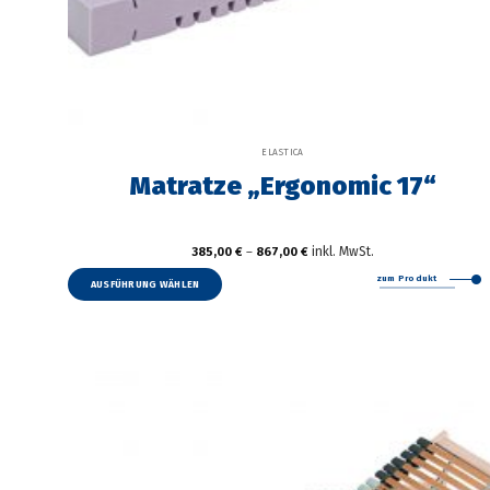
ELASTICA
Matratze „Ergonomic 17“
inkl. MwSt.
385,00
€
–
867,00
€
Dieses
zum Produkt
Produkt
AUSFÜHRUNG WÄHLEN
weist
mehrere
Varianten
auf.
Die
Optionen
können
auf
der
Produktseite
gewählt