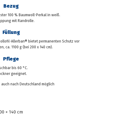
Bezug
ster 100 % Baumwoll-Perkal in weiß.
ppung mit Randrolle.
Füllung
llofil-Allerban® bietet permanenten Schutz vor
n, ca. 1100 g (bei 200 x 140 cm).
Pflege
chbar bis 60 °C.
ockner geeignet.
ng auch nach Deutschland möglich
00 × 140 cm