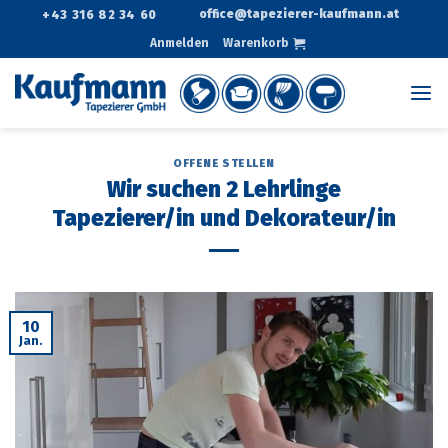
Zum
office@tapezierer-kaufmann.at
+43 316 82 34 60
Inhalt
Anmelden
Warenkorb
springen
OFFENE STELLEN
Wir suchen 2 Lehrlinge
Tapezierer/in und Dekorateur/in
10
Jan.