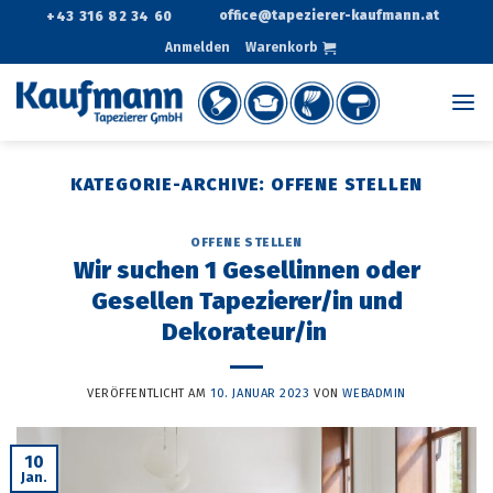
Zum
office@tapezierer-kaufmann.at
+43 316 82 34 60
Inhalt
Anmelden
Warenkorb
springen
KATEGORIE-ARCHIVE:
OFFENE STELLEN
OFFENE STELLEN
Wir suchen 1 Gesellinnen oder
Gesellen Tapezierer/in und
Dekorateur/in
VERÖFFENTLICHT AM
10. JANUAR 2023
VON
WEBADMIN
10
Jan.