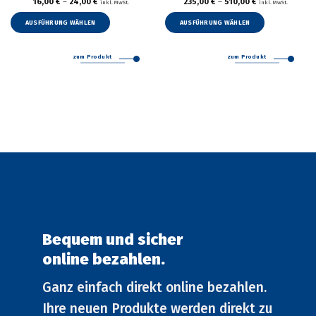
16,00
€
–
24,00
€
235,00
€
–
510,00
€
inkl. MwSt.
inkl. MwSt.
Dieses
Dieses
Produkt
Produkt
AUSFÜHRUNG WÄHLEN
AUSFÜHRUNG WÄHLEN
weist
weist
mehrere
mehrer
zum Produkt
zum Produkt
Varianten
Variant
auf.
auf.
Die
Die
Optionen
Option
können
können
auf
auf
der
der
Produktseite
Produkt
gewählt
gewählt
werden
werden
Bequem und sicher
online bezahlen.
Ganz einfach direkt online bezahlen.
Ihre neuen Produkte werden direkt zu