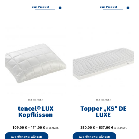
mehrere
zum Produkt
zum Produkt
Varianten
auf.
Die
Optionen
können
auf
der
Produktseite
gewählt
werden
BETTWAREN
BETTWAREN
tencel® LUX
Topper „KS“ DE
Kopfkissen
LUXE
109,00
€
–
171,00
€
380,00
€
–
837,00
€
inkl. MwSt.
inkl. MwSt.
Dieses
Dieses
Produkt
Produkt
AUSFÜHRUNG WÄHLEN
AUSFÜHRUNG WÄHLEN