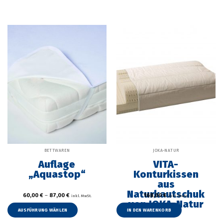
BETTWAREN
JOKA-NATUR
Auflage
VITA-
„Aquastop“
Konturkissen
aus
Naturkautschuk
60,00
€
–
87,00
€
168,00
€
inkl. MwSt.
inkl. MwSt.
von JOKA-Natur
Dieses
Produkt
AUSFÜHRUNG WÄHLEN
IN DEN WARENKORB
weist