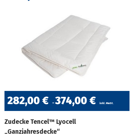
282,00
€
374,00
€
–
inkl. MwSt.
Zudecke Tencel™ Lyocell
„Ganzjahresdecke“