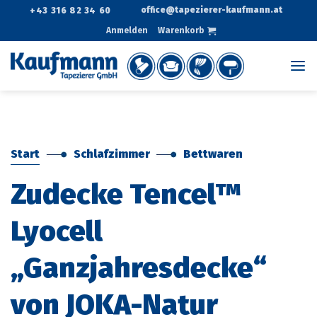
Zum
office@tapezierer-kaufmann.at
+43 316 82 34 60
Inhalt
Anmelden
Warenkorb
springen
Start
Schlafzimmer
Bettwaren
Zudecke Tencel™
Lyocell
„Ganzjahresdecke“
von JOKA-Natur