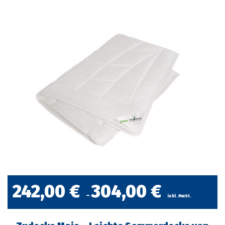
242,00
€
304,00
€
–
inkl. MwSt.