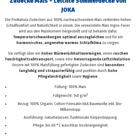
Zudecke Mais – Leichte Sommerdecke von
JOKA
Die ProNatura Zudecken aus 100% nachwachsendem Mais verbinden hohen
Schlafkomfort und Natürlichkeit in einem. Die verwendete Mais Ingeo-Faser
wird aus den Maiskörnern hergestellt und ist bekannt dafür,
Temperaturschwankungen optimal auszugleichen
und für ein
harmonisches, angenehm warmes Schlafklima
zu sorgen.
Sie verfügt über ein
hohes Wärmerückhaltevermögen
, einen
raschen
Feuchtigkeitsabtransport
, sowie eine
hervorragende Luftzirkulation
.
Unsere mit 100% Maisfüllung gefertigten Zudecken sind
besonders
langlebig und strapazierfähig
und punkten durch
hohe
Pflegeleichtigkeit
sowie
Hygiene
.
Füllung: 100% Mais
2
Füllgewicht: 140 g/m
Bezug: 100% Organic Cotton-Feinsatin kbA Baumwolle inkl. Bio-
Milbenstopp
Ausführung: naturbelassen, funktionale Körpersteppung
Pflege: bis 60 °C waschbar, trocknergeeignet