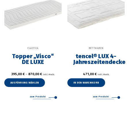
gewählt
gewählt
werden
werden
ELASTICA
BETTWAREN
Topper „Visco“
tencel® LUX 4-
DE LUXE
Jahreszeitendecke
395,00
€
–
870,00
€
471,00
€
inkl. MwSt.
inkl. MwSt.
Dieses
Produkt
AUSFÜHRUNG WÄHLEN
IN DEN WARENKORB
weist
mehrere
zum Produkt
zum Produkt
Varianten
auf.
Die
Optionen
können
auf
der