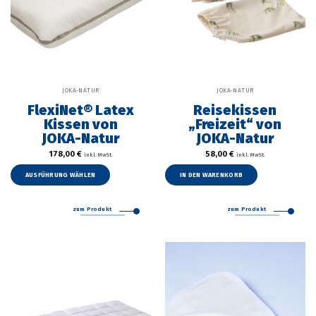
JOKA-NATUR
JOKA-NATUR
FlexiNet® Latex
Reisekissen
Kissen von
„Freizeit“ von
JOKA-Natur
JOKA-Natur
178,00
€
58,00
€
inkl. MwSt.
inkl. MwSt.
Dieses
Produkt
AUSFÜHRUNG WÄHLEN
IN DEN WARENKORB
weist
mehrere
zum Produkt
zum Produkt
Varianten
auf.
Die
Optionen
können
auf
der
Produktseite
gewählt