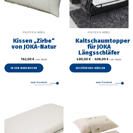
PÖLSTER & MÖBEL
PÖLSTER & MÖBEL
Kissen „Zirbe“
Kaltschaumtopper
von JOKA-Natur
für JOKA
Längsschläfer
162,00
€
480,00
€
–
608,00
€
inkl. MwSt.
inkl. MwSt.
Dieses
Produkt
IN DEN WARENKORB
AUSFÜHRUNG WÄHLEN
weist
mehrer
zum Produkt
zum Produkt
Variant
auf.
Die
Option
können
auf
der
Produkt
gewählt
werden