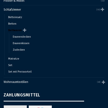
Pölster & Möbel
(43)
Schlafzimmer
(151)
Betteinsatz
Betten
Bettwaren
Daunendecken
Daunenkissen
Zudecken
Matratze
Set
Set mit Preisvorteil
Wohnraumtextilien
(20)
ZAHLUNGSMITTEL