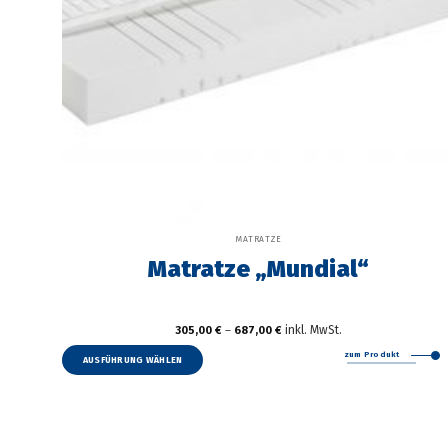
MATRATZE
Matratze „Mundial“
inkl. MwSt.
305,00
€
–
687,00
€
Dieses
zum Produkt
Produkt
AUSFÜHRUNG WÄHLEN
weist
mehrere
Varianten
auf.
Die