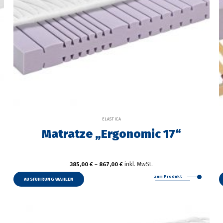
ELASTICA
Matratze „Ergonomic 17“
inkl. MwSt.
385,00
€
–
867,00
€
Dieses
zum Produkt
Produkt
AUSFÜHRUNG WÄHLEN
weist
mehrere
Varianten
auf.
Die