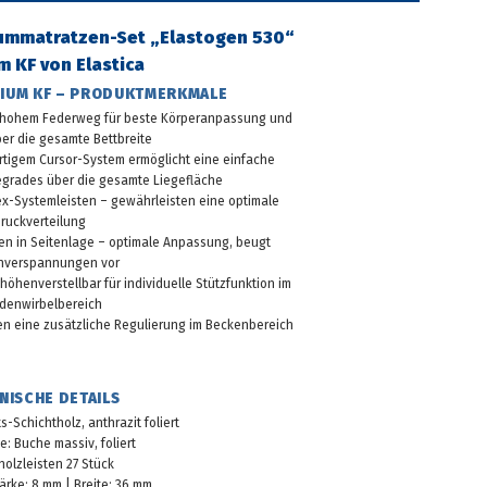
aummatratzen-Set „Elastogen 530“
 KF von Elastica
MIUM KF – PRODUKTMERKMALE
 hohem Federweg für beste Körperanpassung und
über die gesamte Bettbreite
rtigem Cursor-System ermöglicht eine einfache
egrades über die gesamte Liegefläche
ex-Systemleisten – gewährleisten eine optimale
ruckverteilung
en in Seitenlage – optimale Anpassung, beugt
nverspannungen vor
henverstellbar für individuelle Stützfunktion im
denwirbelbereich
ten eine zusätzliche Regulierung im Beckenbereich
NISCHE DETAILS
-Schichtholz, anthrazit foliert
: Buche massiv, foliert
holzleisten 27 Stück
tärke: 8 mm | Breite: 36 mm