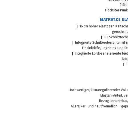
2 St
Höchster Punkt
MATRATZE ELA
❙ 16 cm hoher elastogen Kaltscha
geruchsne
❙ 3D-Schnitttechn
❙ Integrierte Schulterelemente mit 
Einsinktiefe, Lagerung und S
❙ Integrierte Lordosenelemente bie
Kör
❙ T
Hochwertiger, klimaregulierender Vo
Elastan-Anteil, ve
Bezug abnehmbar, 
Allergiker- und hautfreundlich – gepr