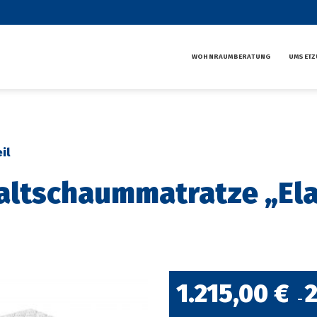
WOHNRAUMBERATUNG
UMSETZ
il
Kaltschaummatratze „El
1.215,00
€
–