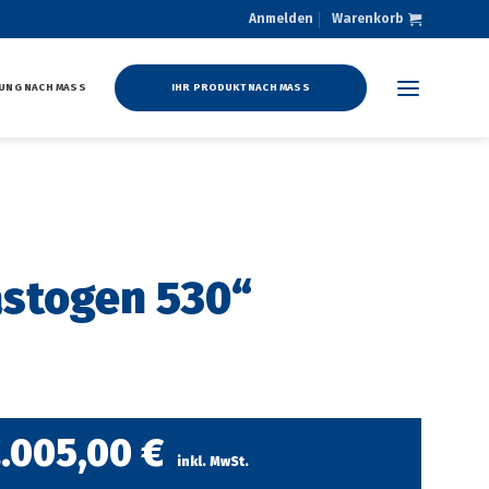
Anmelden
Warenkorb
UNG NACH MASS
IHR PRODUKT NACH MASS
astogen 530“
2.005,00
€
inkl. MwSt.