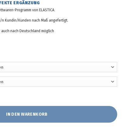
RFEKTE ERGÄNZUNG
ettwaren-Programm von ELASTICA
de/n Kundin/Kunden nach Maß angefertigt.
ng auch nach Deutschland möglich
haummatratze "Elastogen 530" premium KF Menge
IN DEN WARENKORB