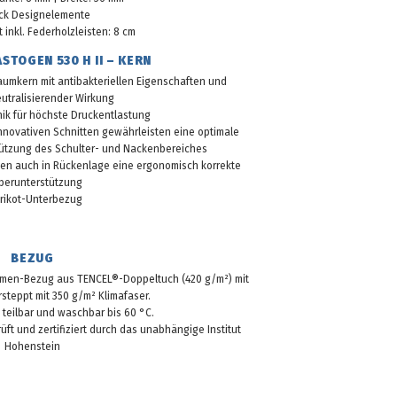
ück Designelemente
 inkl. Federholzleisten: 8 cm
STOGEN 530 H II – KERN
umkern mit antibakteriellen Eigenschaften und
utralisierender Wirkung
ik für höchste Druckentlastung
innovativen Schnitten gewährleisten eine optimale
tützung des Schulter- und Nackenbereiches
ten auch in Rückenlage eine ergonomisch korrekte
perunterstützung
rikot-Unterbezug
BEZUG
lumen-Bezug aus TENCEL®-Doppeltuch (420 g/m²) mit
rsteppt mit 350 g/m² Klimafaser.
teilbar und waschbar bis 60 °C.
üft und zertifiziert durch das unabhängige Institut
Hohenstein