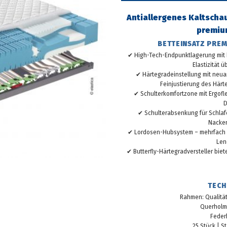
Antiallergenes Kaltsch
premium
BETTEINSATZ PRE
✔ High-Tech-Endpunktlagerung mit
Elastizität 
✔ Härtegradeinstellung mit neua
Feinjustierung des Härt
✔ Schulterkomfortzone mit Ergofl
D
✔ Schulterabsenkung für Schlaf
Nacke
✔ Lordosen-Hubsystem – mehrfach hö
Len
✔ Butterfly-Härtegradversteller bie
TECH
Rahmen: Qualitäts
Querholme
Feder
25 Stück | S