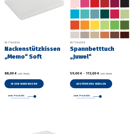
BETTWAREN
BETTWAREN
Nackenstützkissen
Spannbetttuch
„Memo“ Soft
„Juwel“
88,00
€
59,00
€
–
113,00
€
inkl. MwSt.
inkl. MwSt.
IN DEN WARENKORB
AUSFÜHRUNG WÄHLEN
Dieses
Produkt
zum Produkt
zum Produkt
weist
mehrere
Varianten
auf.
Die
Optionen
können