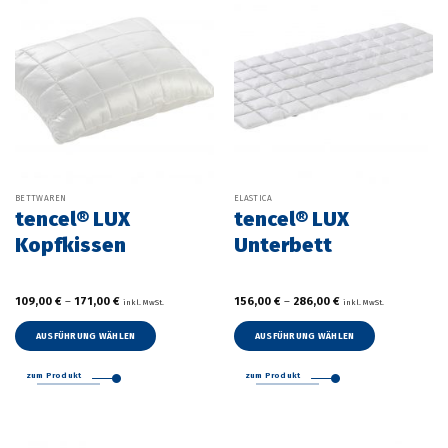
BETTWAREN
ELASTICA
tencel® LUX
tencel® LUX
Kopfkissen
Unterbett
109,00
€
–
171,00
€
156,00
€
–
286,00
€
inkl. MwSt.
inkl. MwSt.
AUSFÜHRUNG WÄHLEN
AUSFÜHRUNG WÄHLEN
Dieses
Dieses
Produkt
Produkt
zum Produkt
zum Produkt
weist
weist
mehrere
mehrere
Varianten
Varianten
auf.
auf.