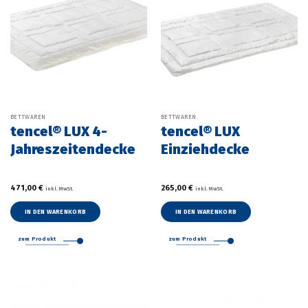
auf
der
Produktseite
gewählt
werden
BETTWAREN
BETTWAREN
tencel® LUX 4-
tencel® LUX
Jahreszeitendecke
Einziehdecke
471,00
€
265,00
€
inkl. MwSt.
inkl. MwSt.
IN DEN WARENKORB
IN DEN WARENKORB
zum Produkt
zum Produkt