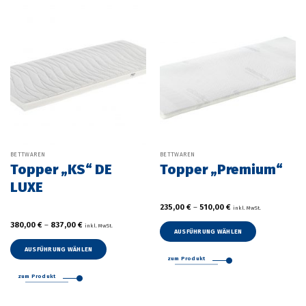
Die
Die
Optionen
Optionen
können
können
auf
auf
der
der
Produktseite
Produktseite
gewählt
gewählt
werden
werden
BETTWAREN
BETTWAREN
Topper „KS“ DE
Topper „Premium“
LUXE
235,00
€
–
510,00
€
inkl. MwSt.
380,00
€
–
837,00
€
inkl. MwSt.
AUSFÜHRUNG WÄHLEN
Dieses
AUSFÜHRUNG WÄHLEN
Produkt
zum Produkt
Dieses
weist
Produkt
zum Produkt
mehrere
weist
Varianten
mehrere
auf.