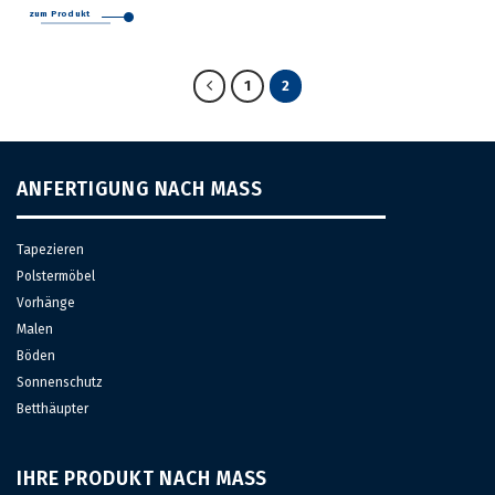
Produkt
zum Produkt
weist
mehrere
Varianten
1
2
auf.
Die
Optionen
können
auf
der
ANFERTIGUNG NACH MASS
Produktseite
gewählt
werden
Tapezieren
Polstermöbel
Vorhänge
Malen
Böden
Sonnenschutz
Betthäupter
IHRE PRODUKT NACH MASS