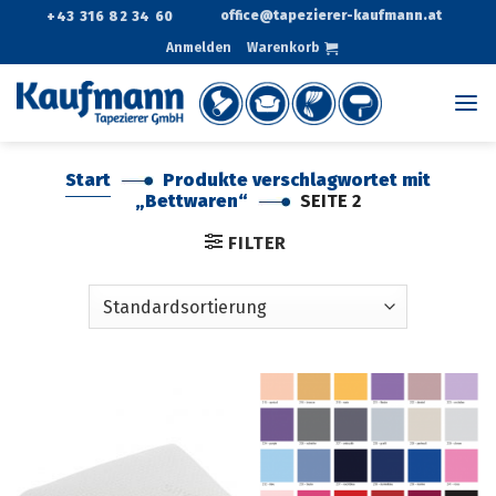
Zum
office@tapezierer-kaufmann.at
+43 316 82 34 60
Inhalt
Anmelden
Warenkorb
springen
Start
Produkte verschlagwortet mit
„Bettwaren“
SEITE 2
FILTER