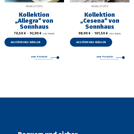
MÖBELSTOFFE
MÖBELSTOFFE
Kollektion
Kollektion
„Allegra“ von
„Cesena“ von
Sonnhaus
Sonnhaus
70,50
€
–
92,90
€
98,90
€
–
101,50
€
inkl. MwSt.
inkl. MwSt.
Dieses
Dieses
Produkt
Produkt
AUSFÜHRUNG WÄHLEN
AUSFÜHRUNG WÄHLEN
weist
weist
mehrere
mehrer
zum Produkt
zum Produkt
Varianten
Variant
auf.
auf.
Die
Die
Optionen
Option
können
können
auf
auf
der
der
Produktseite
Produkt
gewählt
gewählt
werden
werden