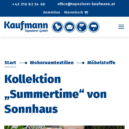
Zum
office@tapezierer-kaufmann.at
+43 316 82 34 60
Inhalt
Anmelden
Warenkorb
springen
Start
Wohnraumtextilien
Möbelstoffe
Kollektion
„Summertime“ von
Sonnhaus