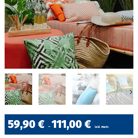
59,90
€
111,00
€
–
inkl. MwSt.