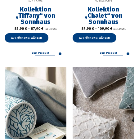
SONNHAUS
MÖBELSTOFFE
Kollektion
Kollektion
„Tiffany“ von
„Chalet“ von
Sonnhaus
Sonnhaus
85,90
€
–
87,90
€
87,90
€
–
109,90
€
inkl. MwSt.
inkl. MwSt.
Dieses
Dieses
Produkt
Produkt
AUSFÜHRUNG WÄHLEN
AUSFÜHRUNG WÄHLEN
weist
weist
mehrere
mehrer
zum Produkt
zum Produkt
Varianten
Variant
auf.
auf.
Die
Die
Optionen
Option
können
können
auf
auf
der
der
Produktseite
Produkt
gewählt
gewählt
werden
werden