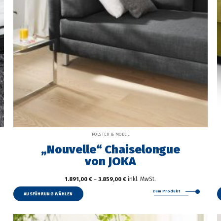
PÖLSTER & MÖBEL
„Nouvelle“ Chaiselongue
von JOKA
inkl. MwSt.
1.891,00
€
–
3.859,00
€
Dieses
zum Produkt
Produkt
AUSFÜHRUNG WÄHLEN
weist
mehrere
Varianten