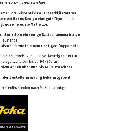
fa mit dem Extra-Komfort
erden Ihre Gäste auf dem Längsschläfer
Marea
.
 sein
zeitloses Design
eine gute Figur, in dem
rgt sich eine
echte Matratze
.
mt durch die
mehrzonige Kaltschaummatratze
zustande.
tatsächlich
wie in einem richtigen Doppelbett
.
 Sie den Zweisitzer in ein
vollwertiges Bett
mit
er Liegefläche von bis zu 165×200 cm.
erdem abnehmbar und bis 60 °C waschbar.
in der Bestellanmerkung bekanntgeben!
de/n Kundin/Kunden nach Maß angefertigt.