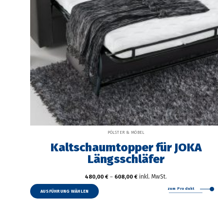
PÖLSTER & MÖBEL
Kaltschaumtopper für JOKA
Längsschläfer
inkl. MwSt.
480,00
€
–
608,00
€
Dieses
zum Produkt
Produkt
AUSFÜHRUNG WÄHLEN
weist
mehrere
Varianten