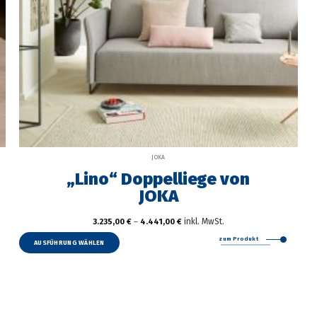
JOKA
„Lino“ Doppelliege von
JOKA
inkl. MwSt.
3.235,00
€
–
4.441,00
€
Dieses
zum Produkt
Produkt
AUSFÜHRUNG WÄHLEN
weist
mehrere
Varianten
auf.
Die
Optionen