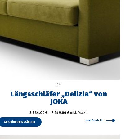
JOKA
Längsschläfer „Delizia“ von
JOKA
inkl. MwSt.
3.764,00
€
–
7.249,00
€
Dieses
zum Produkt
Produkt
AUSFÜHRUNG WÄHLEN
weist
mehrere
Varianten