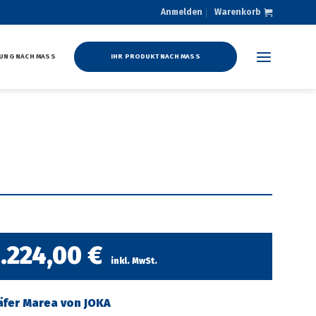
Anmelden
Warenkorb
UNG NACH MASS
IHR PRODUKT NACH MASS
.224,00
€
inkl. MwSt.
äfer Marea von JOKA