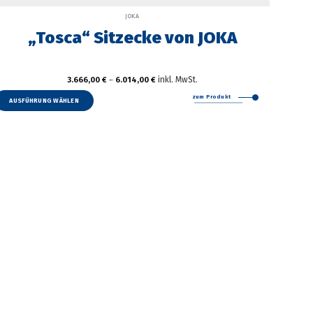
JOKA
„Tosca“ Sitzecke von JOKA
inkl. MwSt.
3.666,00
€
–
6.014,00
€
Dieses
zum Produkt
Produkt
AUSFÜHRUNG WÄHLEN
weist
mehrere
Varianten
auf.
Die
Optionen
können
auf
der
Produktseite
gewählt
werden