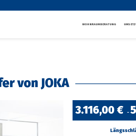
WOHNRAUMBERATUNG
UMSETZ
fer von JOKA
3.116,00
€
5
–
Längsschl