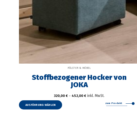
PÖLSTER & MÖBEL
Stoffbezogener Hocker von
JOKA
inkl. MwSt.
320,00
€
–
452,00
€
Dieses
zum Produkt
Produkt
AUSFÜHRUNG WÄHLEN
weist
mehrere
Varianten
auf.
Die
Optionen