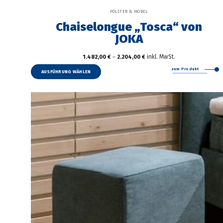
PÖLSTER & MÖBEL
Chaiselongue „Tosca“ von
JOKA
inkl. MwSt.
1.482,00
€
–
2.204,00
€
Dieses
zum Produkt
Produkt
AUSFÜHRUNG WÄHLEN
weist
mehrere
Varianten
auf.
Die
Optionen
können
auf
der
Produktseite
gewählt
werden