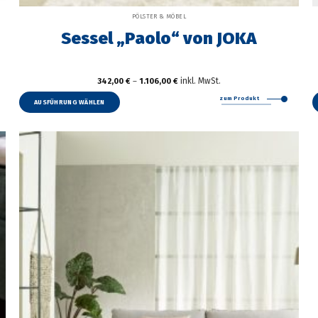
PÖLSTER & MÖBEL
Sessel „Paolo“ von JOKA
inkl. MwSt.
342,00
€
–
1.106,00
€
Dieses
zum Produkt
Produkt
AUSFÜHRUNG WÄHLEN
weist
mehrere
Varianten
auf.
Die
Optionen
können
auf
der
Produktseite
gewählt
werden