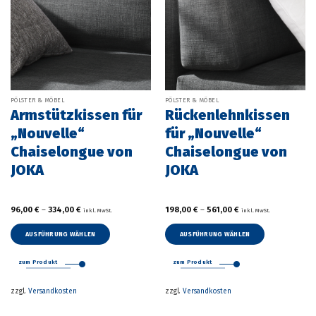
PÖLSTER & MÖBEL
PÖLSTER & MÖBEL
Armstützkissen für
Rückenlehnkissen
„Nouvelle“
für „Nouvelle“
Chaiselongue von
Chaiselongue von
JOKA
JOKA
96,00
€
–
334,00
€
198,00
€
–
561,00
€
inkl. MwSt.
inkl. MwSt.
AUSFÜHRUNG WÄHLEN
AUSFÜHRUNG WÄHLEN
Dieses
Dieses
Produkt
Produkt
zum Produkt
zum Produkt
weist
weist
mehrere
mehrere
zzgl.
Versandkosten
zzgl.
Versandkosten
Varianten
Varianten
auf.
auf.