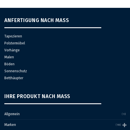
Die
Die
Optionen
Optionen
können
können
auf
auf
ANFERTIGUNG NACH MASS
der
der
Produktseite
Produktseite
gewählt
gewählt
Tapezieren
werden
werden
Polstermöbel
Vorhänge
Malen
Böden
Sonnenschutz
Betthäupter
IHRE PRODUKT NACH MASS
Allgemein
(13)
Marken
(186)