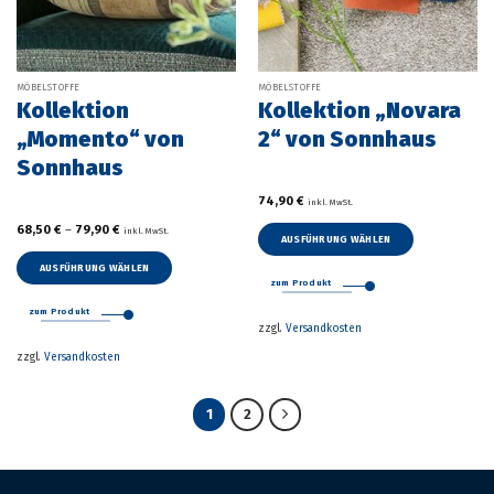
MÖBELSTOFFE
MÖBELSTOFFE
Kollektion
Kollektion „Novara
„Momento“ von
2“ von Sonnhaus
Sonnhaus
74,90
€
inkl. MwSt.
68,50
€
–
79,90
€
inkl. MwSt.
AUSFÜHRUNG WÄHLEN
Dieses
AUSFÜHRUNG WÄHLEN
Produkt
zum Produkt
Dieses
weist
Produkt
zum Produkt
mehrere
zzgl.
Versandkosten
weist
Varianten
mehrere
zzgl.
Versandkosten
auf.
Varianten
Die
auf.
Optionen
Die
1
2
können
Optionen
auf
können
der
auf
Produktseite
der
gewählt