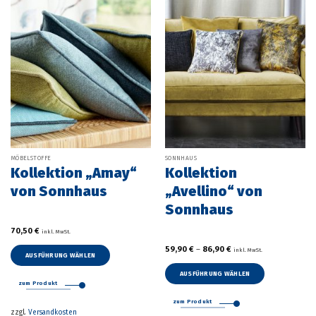
auf
können
der
auf
Produktseite
der
gewählt
Produktseite
werden
gewählt
werden
MÖBELSTOFFE
SONNHAUS
Kollektion „Amay“
Kollektion
von Sonnhaus
„Avellino“ von
Sonnhaus
70,50
€
inkl. MwSt.
59,90
€
–
86,90
€
inkl. MwSt.
AUSFÜHRUNG WÄHLEN
Dieses
AUSFÜHRUNG WÄHLEN
Produkt
zum Produkt
Dieses
weist
Produkt
zum Produkt
mehrere
zzgl.
Versandkosten
weist