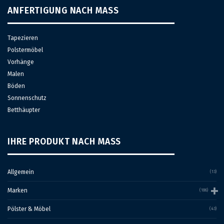
Produktseite
werden
ANFERTIGUNG NACH MASS
gewählt
werden
Tapezieren
Polstermöbel
Vorhänge
Malen
Böden
Sonnenschutz
Betthäupter
IHRE PRODUKT NACH MASS
Allgemein
(13)
Marken
(186)
Pölster & Möbel
(43)