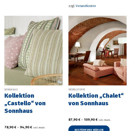
Varianten
mehrere
zzgl.
Versandkosten
auf.
Varianten
Die
auf.
Optionen
Die
können
Optionen
auf
können
der
auf
Produktseite
der
gewählt
Produktseite
werden
gewählt
werden
SONNHAUS
MÖBELSTOFFE
Kollektion
Kollektion „Chalet“
„Castello“ von
von Sonnhaus
Sonnhaus
87,90
€
–
109,90
€
inkl. MwSt.
78,90
€
–
94,90
€
inkl. MwSt.
AUSFÜHRUNG WÄHLEN