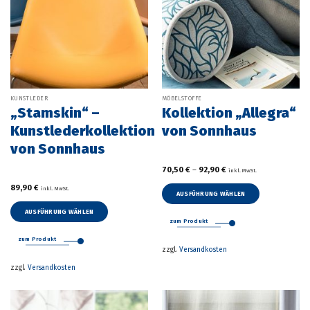
KUNSTLEDER
MÖBELSTOFFE
„Stamskin“ –
Kollektion „Allegra“
Kunstlederkollektion
von Sonnhaus
von Sonnhaus
70,50
€
–
92,90
€
inkl. MwSt.
89,90
€
inkl. MwSt.
AUSFÜHRUNG WÄHLEN
Dieses
AUSFÜHRUNG WÄHLEN
Produkt
zum Produkt
Dieses
weist
Produkt
zum Produkt
mehrere
zzgl.
Versandkosten
weist
Varianten
mehrere
zzgl.
Versandkosten
auf.
Varianten
Die
auf.
Optionen
Die
können
Optionen