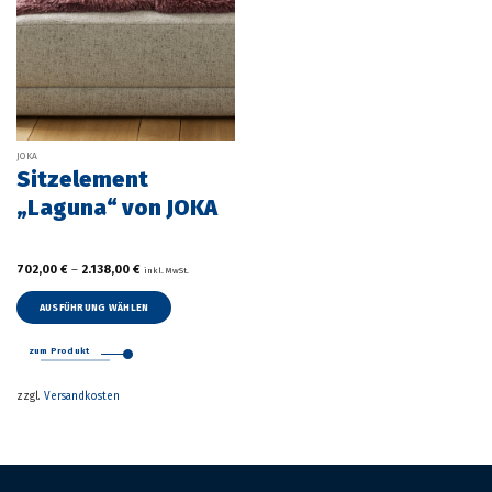
JOKA
Sitzelement
„Laguna“ von JOKA
702,00
€
–
2.138,00
€
inkl. MwSt.
AUSFÜHRUNG WÄHLEN
Dieses
Produkt
zum Produkt
weist
mehrere
zzgl.
Versandkosten
Varianten
auf.
Die
Optionen
können