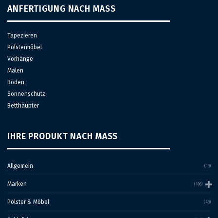
auf
ANFERTIGUNG NACH MASS
der
Produktseite
gewählt
Tapezieren
werden
Polstermöbel
Vorhänge
Malen
Böden
Sonnenschutz
Betthäupter
IHRE PRODUKT NACH MASS
Allgemein
(13)
Marken
(186)
Pölster & Möbel
(43)