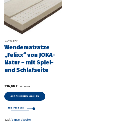
MATRATZE
Wendematratze
„Felixx“ von JOKA-
Natur – mit Spiel-
und Schlafseite
336,00
€
inkl. MwSt.
AUSFÜHRUNG WÄHLEN
Dieses
Produkt
zum Produkt
weist
mehrere
zzgl.
Versandkosten
Varianten
auf.