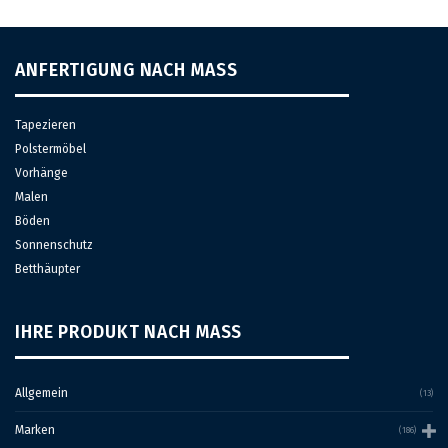
Die
Optionen
können
auf
ANFERTIGUNG NACH MASS
der
Produktseite
gewählt
Tapezieren
werden
Polstermöbel
Vorhänge
Malen
Böden
Sonnenschutz
Betthäupter
IHRE PRODUKT NACH MASS
Allgemein
(13)
Marken
(186)